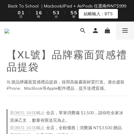
1
2
2
7
6
4
6
6
Back To School ｜Macbook/iPad + AirPods 任選兩件NT$999
單筆滿 NT$1500 即享免運 🚚
:
:
:
0
1
1
6
5
3
5
5
結帳輸入：BTS
日
時
分
秒
0
0
5
4
2
4
4
4
3
1
3
3
3
2
0
2
2
單筆滿 NT$1500 即享免運 🚚
2
1
1
1
1
0
0
0
【XL號】品牌霧面質感禮
0
品提袋
XL號品牌霧面質感禮品提袋，採用高級霧面材質打造。適合盛裝
iPhone、MacBook等Apple配件禮品，提升送禮質感。
至
08/31 16:00
截止
全店，單筆消費滿 $1,500，請你吃全家冰
淇淋乙支 ，數量有限送完為止。
至
08/31 16:00
截止
全店，全館優惠｜消費滿 NT$3,500 贈品