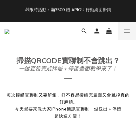
4
4
4
6
5
6
4
🎁限時活動：滿3500 贈 APIOU 行動桌面掛鉤
3
3
3
5
4
5
3
Free Shipping on Orders Over NT$1,500 🚚
2
2
2
4
3
4
2
1
1
1
3
2
3
1
Back To School ｜Macbook/iPad + AirPods 任選兩件NT$999
:
:
:
0
0
0
2
1
2
0
9
結帳輸入：BTS
Days
Hours
Minutes
Seconds
1
0
1
8
0
0
7
6
Free Shipping on Orders Over NT$1,500 🚚
5
掃描QRCODE實聯制不會跳出？
4
一鍵直接完成掃描＋停留畫面教學來了！
3
2
1
0
每次掃瞄實聯制又要解鎖，好不容易掃瞄完畫面又會跳掉真的
好麻煩...
今天就要來教大家iPhone簡訊實聯制一鍵送出＋停留
超快速方便！