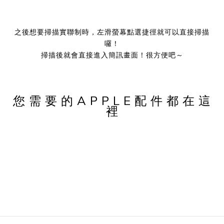
之後想要掃描實聯制時，左滑螢幕點選捷徑就可以直接掃描
囉！
掃描後就會直接進入簡訊畫面！很方便吧～
您 需 要 的 A P P L E 配 件 都 在 這
裡