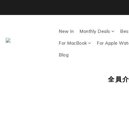
Back To School ｜M
New In
Monthly Deals
Best
For MacBook
For Apple Wat
Blog
全員