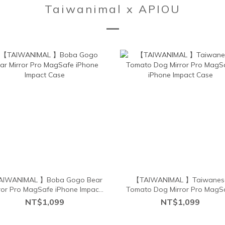
Taiwanimal x APIOU
IWANIMAL 】Boba Gogo Bear
【TAIWANIMAL 】Taiwanes
ror Pro MagSafe iPhone Impact
Tomato Dog Mirror Pro MagS
Case
iPhone Impact Case
NT$1,099
NT$1,099