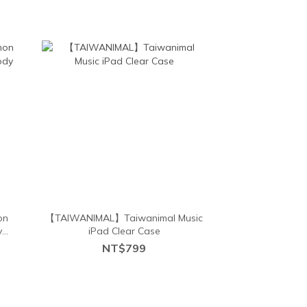
on
【TAIWANIMAL】Taiwanimal Music
y
iPad Clear Case
NT$799