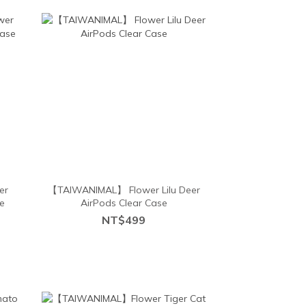
er
【TAIWANIMAL】 Flower Lilu Deer
e
AirPods Clear Case
NT$499