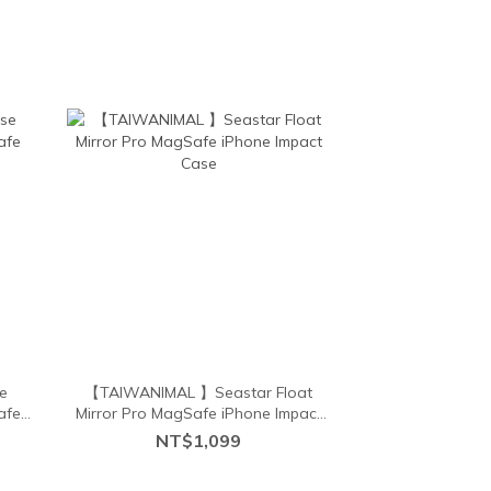
e
【TAIWANIMAL 】Seastar Float
afe
Mirror Pro MagSafe iPhone Impact
Case
NT$1,099