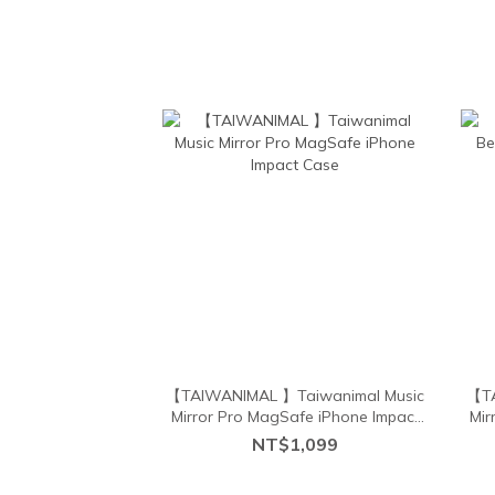
【TAIWANIMAL 】Taiwanimal Music
【TA
Mirror Pro MagSafe iPhone Impact
Mir
Case
NT$1,099