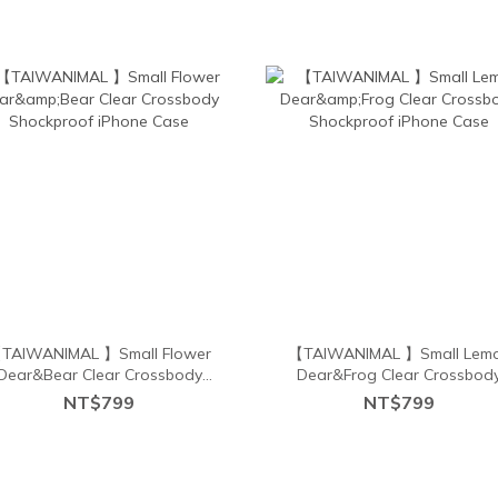
TAIWANIMAL 】Small Flower
【TAIWANIMAL 】Small Lem
Dear&Bear Clear Crossbody
Dear&Frog Clear Crossbod
Shockproof iPhone Case
Shockproof iPhone Case
NT$799
NT$799