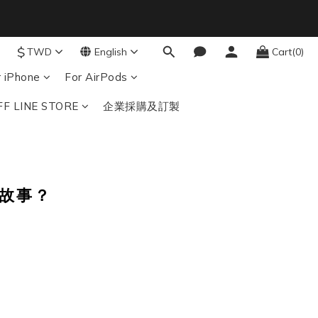
4
3
結帳輸入：BTS
nds
2
$
TWD
English
Cart(0)
1
0
r iPhone
For AirPods
FF LINE STORE
企業採購及訂製
故事？