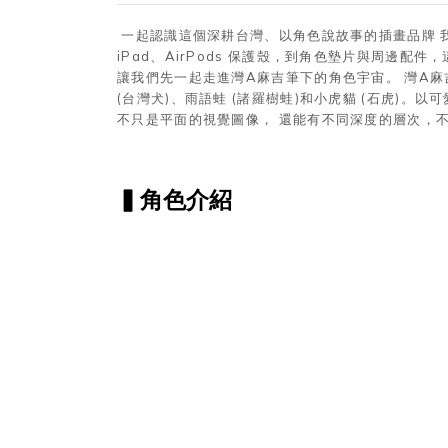
一起認識這個深耕台灣、以角色說故事的插畫品牌 我
iPad、AirPods 保護殼，到角色墊片與周
讓我們先一起走進灣A麻吉筆下的角色宇宙。 灣A麻
(台灣犬)、雨語蛙 (諸羅樹蛙)和小虎貓 (石虎
不只是平面的視覺圖像， 還能有不同深度的層次，
▍角色介紹