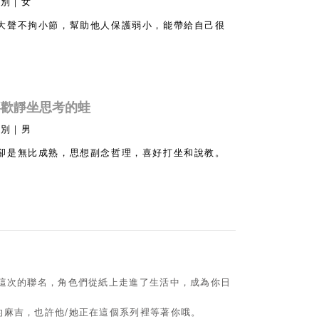
性別｜女
大聲不拘小節，幫助他人保護弱小，能帶給自己很
-喜歡靜坐思考的蛙
性別｜男
卻是無比成熟，思想副念哲理，喜好打坐和說教。
過這次的聯名，角色們從紙上走進了生活中，成為你日
的麻吉，也許他/她正在這個系列裡等著你哦。