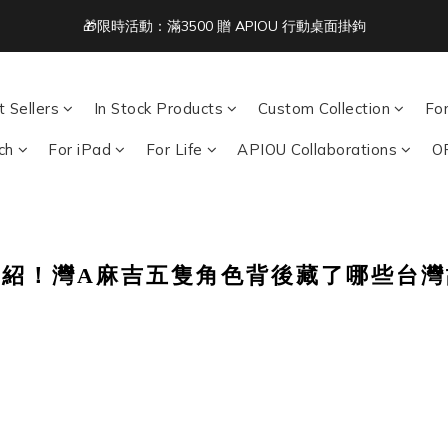
1
4
2
2
1
6
4
Free Shipping on Orders Over NT$1,500 🚚
:
:
:
0
3
1
1
0
5
3
acbook/iPad + AirPods 任選兩件NT$999
Days
Hours
Minutes
Seco
2
0
0
4
2
1
3
1
Free Shipping on Orders Over NT$1,500 🚚
0
2
0
 Sellers
In Stock Products
Custom Collection
Fo
1
ch
For iPad
For Life
APIOU Collaborations
O
0
介紹！灣A麻吉五隻角色背後藏了哪些台灣