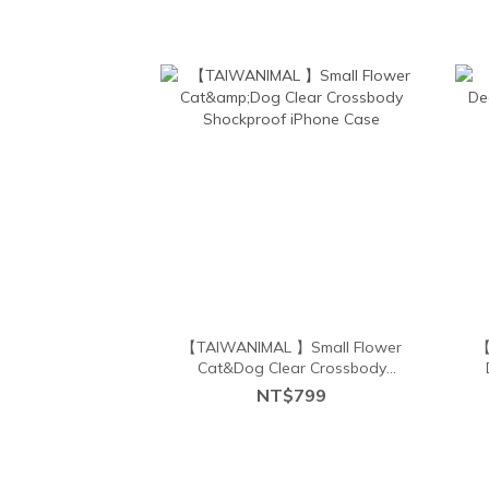
【TAIWANIMAL 】Small Flower
【
Cat&Dog Clear Crossbody
Shockproof iPhone Case
NT$799