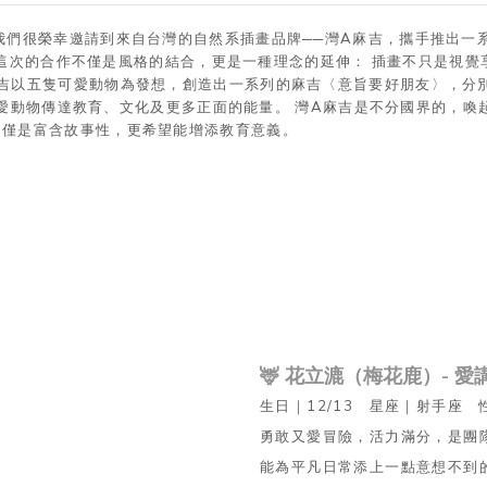
們很榮幸邀請到來自台灣的自然系插畫品牌──灣A麻吉，攜手推出一系列
邊配件，這次的合作不僅是風格的結合，更是一種理念的延伸： 插畫不只是
吉以五隻可愛動物為發想，創造出一系列的麻吉〈意旨要好朋友〉，分別是花
)。以可愛動物傳達教育、文化及更多正面的能量。 灣A麻吉是不分國界的
不僅是富含故事性，更希望能增添教育意義。
🦌 花立漉（梅花鹿）- 
生日｜12/13 星座｜射手座 
勇敢又愛冒險，活力滿分，是團
能為平凡日常添上一點意想不到