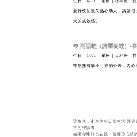
生日｜4/20 星座｜牡羊座 
愛行俠仗義又熱心助人，講話很
大的成效感。
🐸 雨語蛙（諸羅樹蛙）
生日｜10/3 星座｜天秤座 
雖然擁有嬌小可愛的外表，內心
讓角色，走進你的日常生活 透
常的守護者。
如果你剛好也在找一位懂你心情