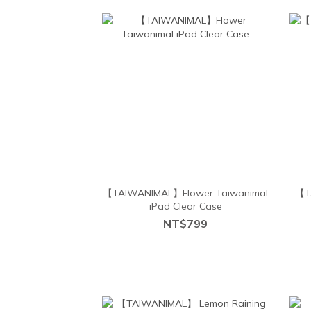
【TAIWANIMAL】Flower Taiwanimal
【T
iPad Clear Case
NT$799