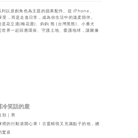
以原創角色為主題的蘋果配件。從 iPhone、
視覺享受，而是走進日常，成為你生活中的溫柔陪伴。
立漉(梅花鹿)、鈎鈎 熊 (台灣黑熊)、小番犬
，喚起世界一起回應環保、守護土地、愛護地球，讓圖像
愛講冷笑話的鹿
性別｜男
隊裡的行動派開心果！古靈精怪又充滿點子的他，總
的驚喜