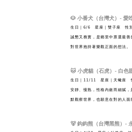
🐶 小番犬（台灣犬）- 
生日｜6/6 星座｜雙子座 性
誠懇又務實，是鄉里中票選最善
對世界抱持著樂觀正面的想法。
🐱 小虎貓（石虎）- 白
生日｜11/11 星座｜天蠍座
安靜、慢熟，性格內斂而細膩，
默觀察世界，也願意在對的人面
🐻 鈎鈎熊（台灣黑熊）-