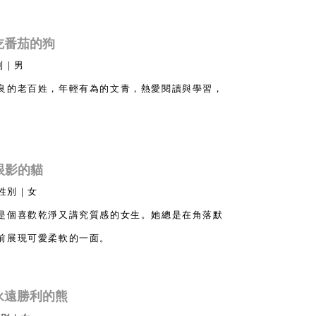
愛吃番茄的狗
別｜男
良的老百姓，年輕有為的文青，熱愛閱讀與學習，
色眼影的貓
 性別｜女
是個喜歡乾淨又講究質感的女生。她總是在角落默
前展現可愛柔軟的一面。
 永遠勝利的熊