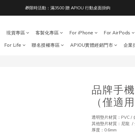
2
5
2
2
7
3
4
1
4
1
1
6
2
3
單筆滿 NT$1500 即享免運 🚚
:
:
:
0
3
0
0
5
1
2
acbook/iPad + AirPods 任選兩件NT$999
日
時
分
2
4
0
1
1
3
0
單筆滿 NT$1500 即享免運 🚚
現貨專區
客製化專區
For iPhone
For AirPods
0
2
1
For Life
聯名授權專區
APIOU實體經銷門市
企業
0
品牌手機
（僅適用
透明墊片材質：PVC / 
其他墊片材質：尼龍  /
厚度：0.6mm