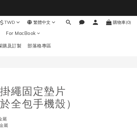
6
5
4
結帳輸入：BTS
秒
3
$
TWD
繁體中文
購物車(0)
立即購買
2
For MacBook
1
0
採購及訂製
部落格專區
掛繩固定墊片
於全包手機殼）
金屬
 金屬