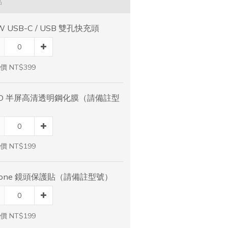
品
W USB-C / USB 雙孔快充頭
價 NT$399
5D 半屏高清透明鋼化膜（請備註型
）
價 NT$199
hone 鏡頭保護貼（請備註型號）
價 NT$199