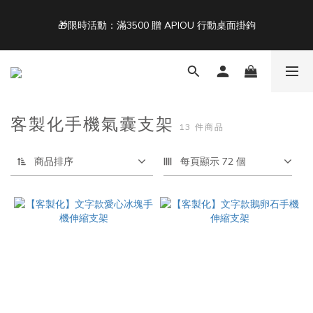
4
6
4
9
7
9
6
🎁限時活動：滿3500 贈 APIOU 行動桌面掛鉤
3
5
3
8
6
8
5
9
單筆滿 NT$1500 即享免運 🚚
2
4
2
7
5
7
4
8
1
3
1
6
4
6
3
7
Back To School ｜Macbook/iPad + AirPods 任選兩件NT$999
:
:
:
0
2
0
5
3
5
2
6
結帳輸入：BTS
日
時
分
秒
1
4
2
4
1
5
0
3
1
3
0
4
2
0
2
3
單筆滿 NT$1500 即享免運 🚚
客製化手機氣囊支架
13 件商品
1
1
2
0
0
1
0
商品排序
每頁顯示 72 個