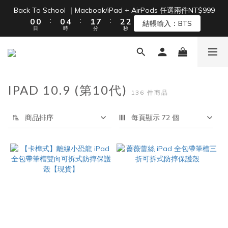
1
1
1
5
2
8
3
2
Back To School ｜Macbook/iPad + AirPods 任選兩件NT$999
單筆滿 NT$1500 即享免運 🚚
:
:
:
0
0
0
4
1
7
2
1
結帳輸入：BTS
日
時
分
秒
3
0
6
1
0
2
5
0
1
4
單筆滿 NT$1500 即享免運 🚚
0
3
2
IPAD 10.9 (第10代)
1
136 件商品
0
商品排序
每頁顯示 72 個