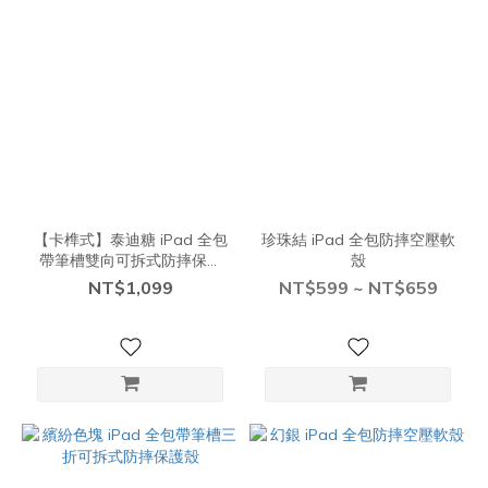
【卡榫式】泰迪糖 iPad 全包
珍珠結 iPad 全包防摔空壓軟
帶筆槽雙向可拆式防摔保護
殼
殼
NT$1,099
NT$599 ~ NT$659