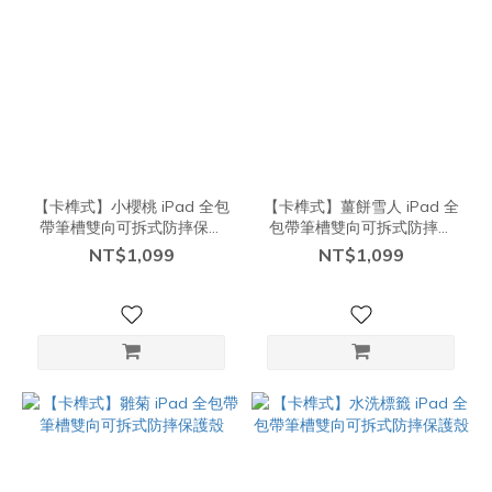
【卡榫式】小櫻桃 iPad 全包
【卡榫式】薑餅雪人 iPad 全
帶筆槽雙向可拆式防摔保護
包帶筆槽雙向可拆式防摔保
殼
護殼
NT$1,099
NT$1,099