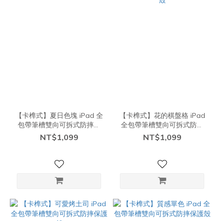
【卡榫式】夏日色塊 iPad 全
【卡榫式】花的棋盤格 iPad
包帶筆槽雙向可拆式防摔保
全包帶筆槽雙向可拆式防摔
護殼
保護殼
NT$1,099
NT$1,099