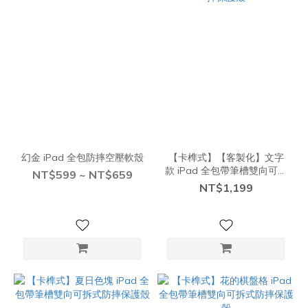
幻金 iPad 全包防摔空壓軟殼
【卡榫式】【客製化】文字
款 iPad 全包帶筆槽雙向可拆
NT$599 ~ NT$659
式防摔保護殼
NT$1,199