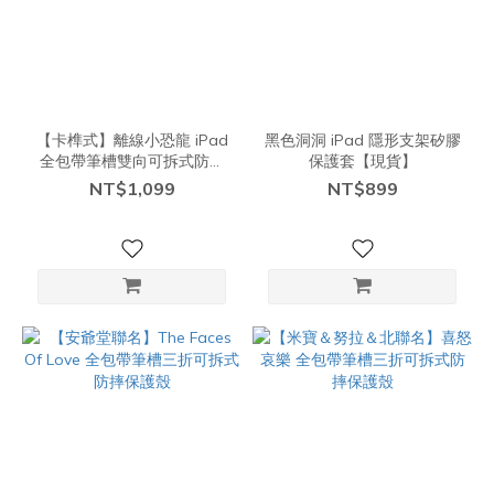
【卡榫式】離線小恐龍 iPad
黑色洞洞 iPad 隱形支架矽膠
全包帶筆槽雙向可拆式防摔
保護套【現貨】
保護殼
NT$1,099
NT$899