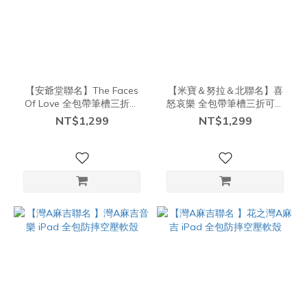
【安爺堂聯名】The Faces
【米寶＆努拉＆北聯名】喜
Of Love 全包帶筆槽三折可
怒哀樂 全包帶筆槽三折可拆
拆式防摔保護殼
式防摔保護殼
NT$1,299
NT$1,299