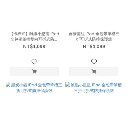
【卡榫式】離線小恐龍 iPad
薔薇蕾絲 iPad 全包帶筆槽三
全包帶筆槽雙向可拆式防摔
折可拆式防摔保護殼
保護殼【現貨】
NT$1,099
NT$1,099