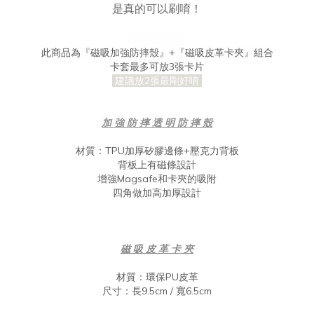
是真的可以刷唷！
此商品為『磁吸加強防摔殼』+
『磁吸皮革卡夾』組合
卡套最多可放3張卡片
建議放2張最剛好唷
加 強 防 摔 透 明 防 摔 殼
材質：TPU加厚矽膠邊條+壓克力背板
背板上有磁條設計
增強Magsafe和卡夾的吸附
四角做加高加厚設計
磁 吸 皮 革 卡 夾
材質：環保PU皮革
尺寸：長9.5cm / 寬6.5cm