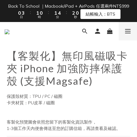
1
4
2
1
2
5
3
1
Back To School ｜Macbook/iPad + AirPods 任選兩件NT$999
單筆滿 NT$1500 即享免運 🚚
:
:
:
0
3
1
0
1
4
2
0
結帳輸入：BTS
日
時
分
秒
2
0
0
3
1
1
2
0
0
1
單筆滿 NT$1500 即享免運 🚚
0
【客製化】無印風磁吸卡
夾 iPhone 加強防摔保護
殼 (支援Magsafe)
保護殼材質：TPU / PC / 磁圈
卡夾材質：PU皮革 / 磁圈
客製化預覽圖會依照您留下的客製化資訊製作，
1-3個工作天內便會傳送至您的訂購信箱，再請查看及確認。