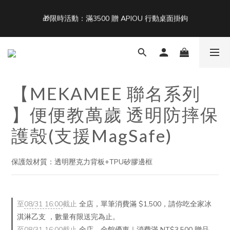
🎁限時活動：滿3500 贈 APIOU 行動桌面掛鉤
3
5
4
4
4
7
2
4
3
3
3
6
9
單筆滿 NT$1500 即享免運 🚚
1
3
2
2
2
5
8
Back To School ｜Macbook/iPad + AirPods 任選兩件NT$999
:
:
:
0
2
1
9
1
1
4
7
結帳輸入：BTS
日
時
分
秒
1
0
8
0
0
3
6
0
7
2
5
6
1
4
單筆滿 NT$1500 即享免運 🚚
5
0
3
【MEKAMEE 聯名系列
4
2
3
1
】便便教萬歲 透明防摔保
2
0
護殼(支援MagSafe)
1
0
保護殼材質：透明壓克力背板+TPU矽膠邊框
至
08/31 16:00
截止
全店，單筆消費滿 $1,500，請你吃全家冰
淇淋乙支 ，數量有限送完為止。
至
08/31 16:00
截止
全店，全館優惠｜消費滿 NT$3,500 贈品