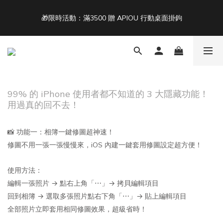
5
6
6
8
7
4
5
5
7
6
🎁限時活動：滿3500 贈 APIOU 行動桌面掛鉤
單筆滿 NT$1500 即享免運 🚚
3
4
4
6
5
2
3
3
5
9
4
1
2
2
4
8
3
9
Back To School ｜Macbook/iPad + AirPods 任選兩件NT$999
:
:
:
0
1
1
9
3
7
2
8
結帳輸入：BTS
日
時
分
秒
0
0
8
2
6
1
7
7
1
5
0
6
6
0
4
5
單筆滿 NT$1500 即享免運 🚚
99% 的 iPhone 使用者都不知道的 3 大隱藏功能！
5
3
4
用過真的回不去！
4
2
3
3
1
2
📸 功能一：相簿一鍵修圖超神速！
2
0
1
1
0
修圖不用一張一張慢慢來，iOS 內建一鍵套用修圖設定超方便！
0
使用方法：
編輯一張照片 → 點右上角「⋯」→ 拷貝編輯項目
回到相簿 → 選取多張照片點右下角「⋯」→ 貼上編輯項目
全部照片立即套用相同修圖效果，超級省時！