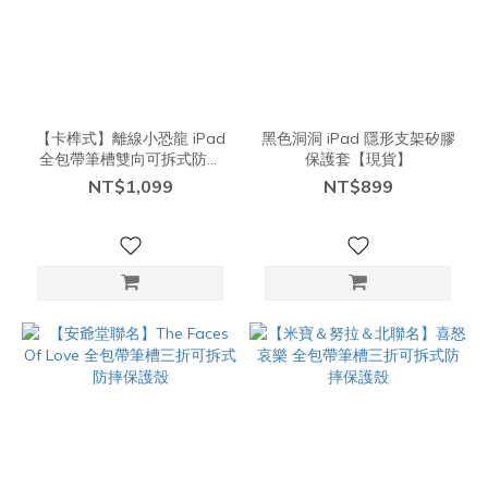
【卡榫式】離線小恐龍 iPad
黑色洞洞 iPad 隱形支架矽膠
全包帶筆槽雙向可拆式防摔
保護套【現貨】
保護殼
NT$1,099
NT$899