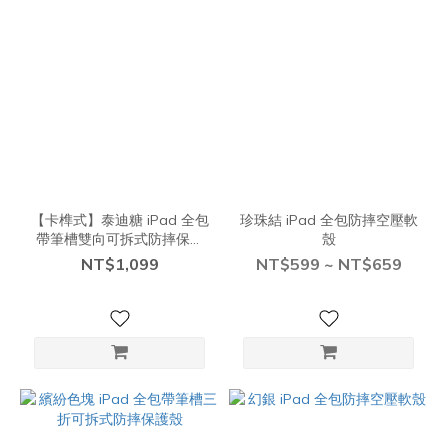
【卡榫式】泰迪糖 iPad 全包
珍珠結 iPad 全包防摔空壓軟
帶筆槽雙向可拆式防摔保護
殼
殼
NT$1,099
NT$599 ~ NT$659