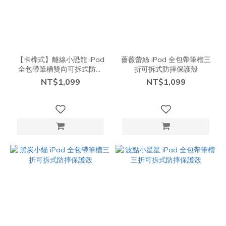
【卡榫式】離線小恐龍 iPad
薔薇蕾絲 iPad 全包帶筆槽三
全包帶筆槽雙向可拆式防摔
折可拆式防摔保護殼
保護殼【現貨】
NT$1,099
NT$1,099