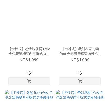
【卡榫式】感情垃圾桶 iPad
【卡榫式】我朋友家的狗
全包帶筆槽雙向可拆式防摔
iPad 全包帶筆槽雙向可拆式
保護殼
防摔保護殼
NT$1,099
NT$1,099