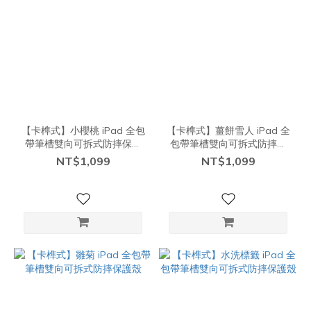
【卡榫式】小櫻桃 iPad 全包
【卡榫式】薑餅雪人 iPad 全
帶筆槽雙向可拆式防摔保護
包帶筆槽雙向可拆式防摔保
殼
護殼
NT$1,099
NT$1,099