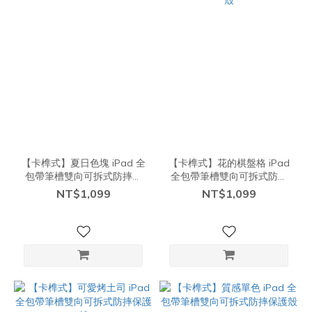
【卡榫式】夏日色塊 iPad 全
【卡榫式】花的棋盤格 iPad
包帶筆槽雙向可拆式防摔保
全包帶筆槽雙向可拆式防摔
護殼
保護殼
NT$1,099
NT$1,099