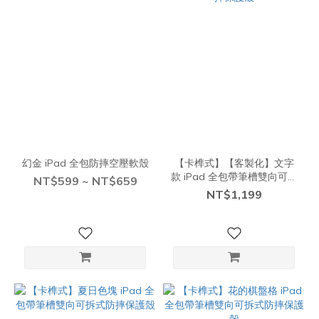
幻金 iPad 全包防摔空壓軟殼
【卡榫式】【客製化】文字
款 iPad 全包帶筆槽雙向可拆
NT$599 ~ NT$659
式防摔保護殼
NT$1,199