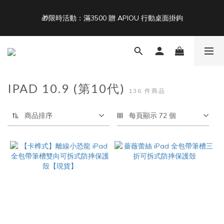
5
6
6
5
9
6
9
5
4
5
5
4
8
5
8
4
🎁限時活動：滿3500 贈 APIOU 行動桌面掛鉤
單筆滿 NT$1500 即享免運 🚚
3
4
4
3
7
4
7
3
2
3
3
2
6
3
6
2
1
2
2
1
5
2
5
1
Back To School ｜Macbook/iPad + AirPods 任選兩件NT$999
:
:
:
0
1
1
0
4
1
4
0
結帳輸入：BTS
日
時
分
秒
0
0
3
0
3
2
2
IPAD 10.9 (第10代)
1
1
單筆滿 NT$1500 即享免運 🚚
136 件商品
0
0
商品排序
每頁顯示 72 個