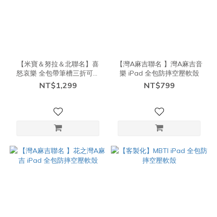
【米寶＆努拉＆北聯名】喜
【灣A麻吉聯名 】灣A麻吉音
怒哀樂 全包帶筆槽三折可拆
樂 iPad 全包防摔空壓軟殼
式防摔保護殼
NT$1,299
NT$799