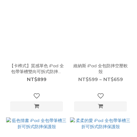
【卡榫式】質感單色 iPad 全
維納斯 iPad 全包防摔空壓軟
包帶筆槽雙向可拆式防摔保
殼
護殼
NT$899
NT$599 ~ NT$659