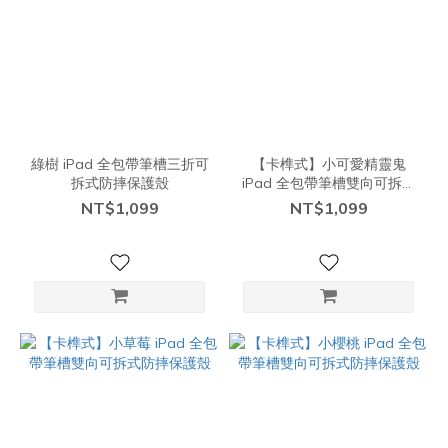
綠樹 iPad 全包帶筆槽三折可
【卡榫式】小可愛精靈鬼
拆式防摔保護殼
iPad 全包帶筆槽雙向可拆式
防摔保護殼
NT$1,099
NT$1,099