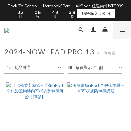
1
3
1
6
5
4
9
Back To School ｜Macbook/iPad + AirPods 任選兩件NT$999
單筆滿 NT$1500 即享免運 🚚
:
:
:
0
2
0
5
4
9
3
8
結帳輸入：BTS
日
時
分
秒
1
4
3
8
2
7
0
3
2
7
1
6
2
1
6
0
5
單筆滿 NT$1500 即享免運 🚚
1
0
5
4
0
4
3
2024-NOW IPAD PRO 13
3
2
85 件商品
2
1
1
0
商品排序
每頁顯示 72 個
0