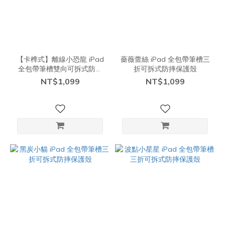
【卡榫式】離線小恐龍 iPad
薔薇蕾絲 iPad 全包帶筆槽三
全包帶筆槽雙向可拆式防摔
折可拆式防摔保護殼
保護殼【現貨】
NT$1,099
NT$1,099