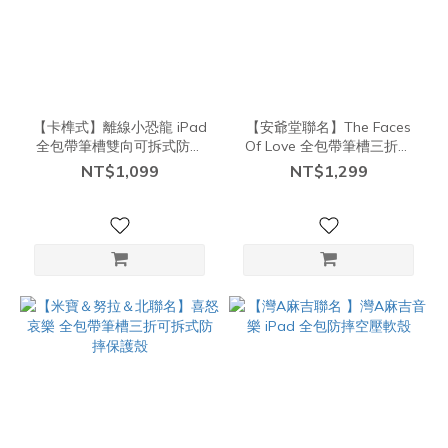
【卡榫式】離線小恐龍 iPad
【安爺堂聯名】The Faces
全包帶筆槽雙向可拆式防摔
Of Love 全包帶筆槽三折可
保護殼
拆式防摔保護殼
NT$1,099
NT$1,299