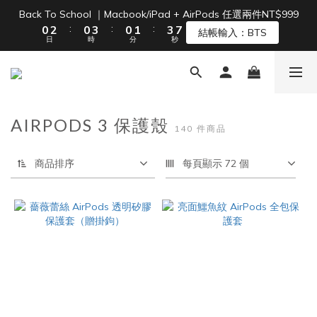
1
3
1
4
1
2
4
7
Back To School ｜Macbook/iPad + AirPods 任選兩件NT$999
單筆滿 NT$1500 即享免運 🚚
:
:
:
0
2
0
3
0
1
3
6
結帳輸入：BTS
日
時
分
秒
1
2
0
2
5
0
1
1
4
0
0
3
單筆滿 NT$1500 即享免運 🚚
2
1
AIRPODS 3 保護殼
0
140 件商品
商品排序
每頁顯示 72 個