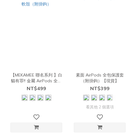
【MEKAMEE 聯名系列 】白
素面 AirPods 全包保護套
貓有罪!! 金屬 AirPods 全包
（附掛鉤）【現貨】
保護軟殼（附掛鉤）
NT$499
NT$399
看其他 2 個選項