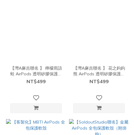
【灣A麻吉聯名 】 檸檬雨語
【灣A麻吉聯名 】 花之鈎鈎
蛙 AirPods 透明矽膠保護套
熊 AirPods 透明矽膠保護套
（贈掛鉤）
（贈掛鉤）
NT$499
NT$499