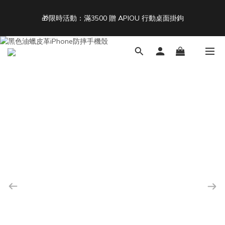
5
6
5
6
6
4
5
4
9
5
5
🎁限時活動：滿3500 贈 APIOU 行動桌面掛鉤
單筆滿 NT$1500 即享免運 🚚
3
4
3
8
4
4
2
3
2
9
7
3
3
1
2
1
8
6
2
2
9
Back To School ｜Macbook/iPad + AirPods 任選兩件NT$999
:
:
:
0
1
0
7
5
1
1
8
結帳輸入：BTS
日
時
分
秒
0
6
4
0
0
7
5
3
6
4
2
5
單筆滿 NT$1500 即享免運 🚚
3
1
4
2
0
3
1
2
0
1
0