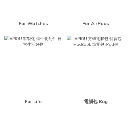
For Watches
For AirPods
For Life
電腦包 Bag