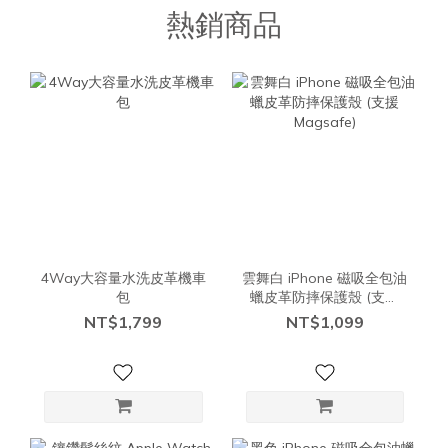
熱銷商品
4Way大容量水洗皮革機車
雲舞白 iPhone 磁吸全包油
包
蠟皮革防摔保護殼 (支援
Magsafe)
NT$1,799
NT$1,099