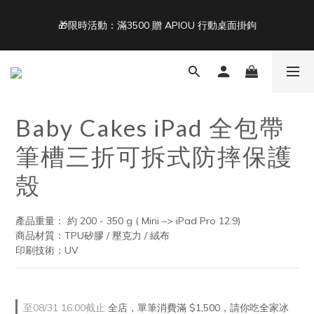
5
5
5
5
9
7
4
4
4
4
8
6
🎁限時活動：滿3500 贈 APIOU 行動桌面掛鉤
單筆滿 NT$1500 即享免運 🚚
3
3
3
9
3
7
5
9
2
2
2
8
2
6
4
8
1
1
1
7
1
5
3
7
Back To School ｜Macbook/iPad + AirPods 任選兩件NT$999
:
:
:
0
0
0
6
0
4
2
6
結帳輸入：BTS
日
時
分
秒
5
3
1
5
4
2
0
4
Baby Cakes iPad 全包帶
3
1
3
單筆滿 NT$1500 即享免運 🚚
2
0
2
筆槽三折可拆式防摔保護
1
1
0
0
殼
產品重量： 約 200 - 350 g ( Mini –> iPad Pro 12.9)
商品材質：TPU矽膠 / 壓克力 / 絨布
印刷技術：UV
至
08/31 16:00
截止
全店，單筆消費滿 $1,500，請你吃全家冰