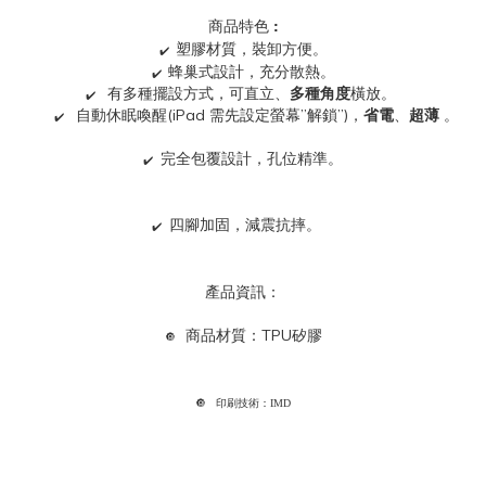
商品特色 :
塑膠材質，裝卸方便。
✔️
蜂巢式設計，充分散熱。
✔️
  有多種擺設方式，可直立、
多種角度
橫放。
✔️
  自動休眠喚醒(iPad 需先設定螢幕”解鎖”)，
省電
、
超薄
 。
✔️
完全包覆設計，孔位精準。    
✔️
四腳加固，減震抗摔。   
✔️
產品資訊：
商品材質：TPU矽膠
🔘   
🔘   印刷技術：IMD