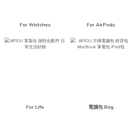
For Watches
For AirPods
For Life
電腦包 Bag