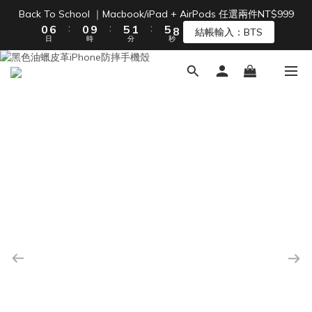
1
7
1
6
2
6
9
Back To School ｜Macbook/iPad + AirPods 任選兩件NT$999
單筆滿 NT$1500 即享免運 🚚
:
:
:
0
6
0
9
5
1
5
8
結帳輸入：BTS
日
時
分
秒
5
8
4
0
4
7
4
7
3
3
6
3
6
2
2
5
單筆滿 NT$1500 即享免運 🚚
2
5
1
1
4
1
4
0
0
3
0
3
2
2
1
1
0
0