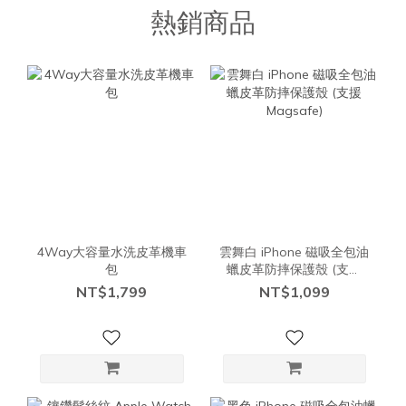
熱銷商品
4Way大容量水洗皮革機車
雲舞白 iPhone 磁吸全包油
包
蠟皮革防摔保護殼 (支援
Magsafe)
NT$1,799
NT$1,099