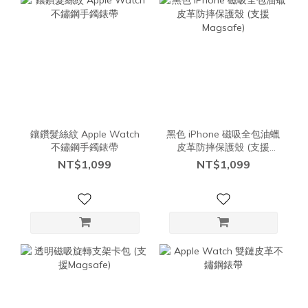
鑲鑽髮絲紋 Apple Watch
黑色 iPhone 磁吸全包油蠟
不鏽鋼手鐲錶帶
皮革防摔保護殼 (支援
Magsafe)
NT$1,099
NT$1,099