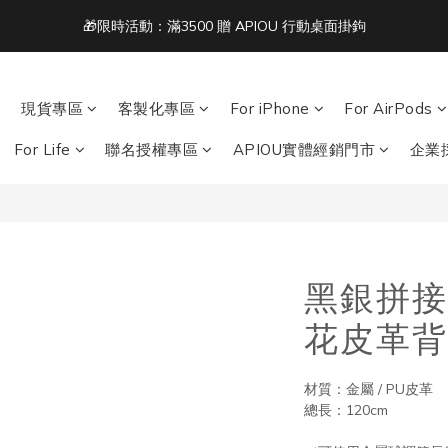
3
3
3
8
7
7
7
🎁限時活動：滿3500 贈 APIOU 行動桌面掛鉤
單筆滿 NT$1500 即享免運 🚚
2
2
2
7
6
6
6
1
1
1
6
5
5
5
:
:
:
0
0
0
5
4
4
4
acbook/iPad + AirPods 任選兩件NT$999
日
時
分
4
3
3
3
現貨專區
客製化專區
For iPhone
For AirPods
3
2
2
2
單筆滿 NT$1500 即享免運 🚚
2
1
1
1
For Life
聯名授權專區
APIOU實體經銷門市
企業
1
0
0
0
0
黑銀拼接
花皮革背
材質：金屬 / PU皮革
總長：120cm