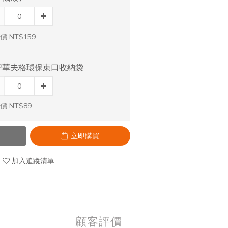
價 NT$159
牌華夫格環保束口收納袋
價 NT$89
立即購買
加入追蹤清單
顧客評價