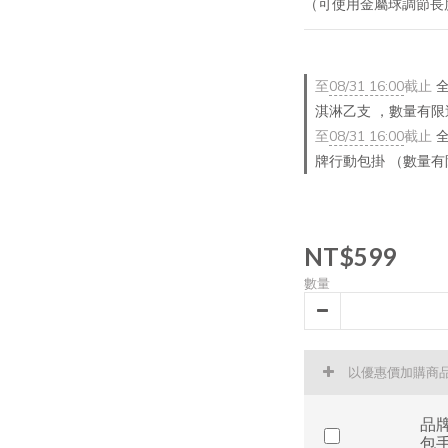
（可使用金屬球調節長
至
08/31 16:00
截止
全
淇淋乙支 ，數量有限
至
08/31 16:00
截止
全
牌行動包掛 （數量
NT$599
數量
以優惠價加購商
品
包