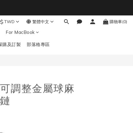
$
9
TWD
繁體中文
購物車(0)
結帳輸入：BTS
立即購買
秒
8
For MacBook
7
6
採購及訂製
部落格專區
5
4
3
2
1
0
可調整金屬球麻
鏈