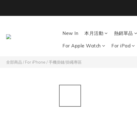
Back To School ｜M
New In
本月活動
熱銷單品
For Apple Watch
For iPad
全部商品
/
For iPhone
/
手機掛鏈/掛繩專區