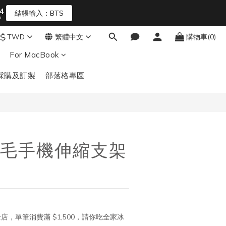
3
結帳輸入：BTS
秒
2
1
0
$
TWD
繁體中文
購物車(0)
立即購買
For MacBook
採購及訂製
部落格專區
毛手機伸縮支架
店，單筆消費滿 $1,500，請你吃全家冰