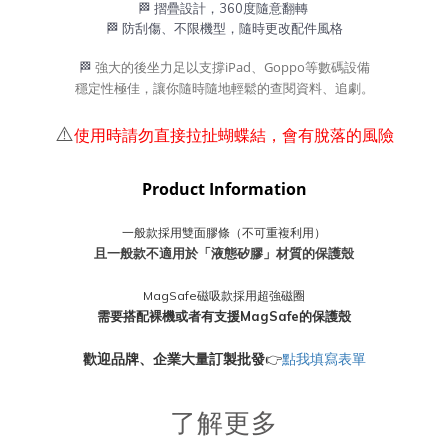
🏁 摺疊設計，360度隨意翻轉
🏁 防刮傷、不限機型，隨時更改配件風格
強大的後坐力足以支撐iPad、Goppo等數碼設備
🏁
穩定性極佳，讓你隨時隨地輕鬆的查閱資料、追劇。
⚠️
使用時請勿直接拉扯蝴蝶結，會有脫落的風險
Product Information
一般款採用雙面膠條（不可重複利用）
且一般款不適用於「液態矽膠」材質的保護殼
MagSafe磁吸款採用超強磁圈
需要搭配裸機或者有支援MagSafe的保護殼
歡迎品牌、企業大量訂製批發
👉
點我填寫表單
了解更多