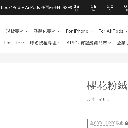
:
:
:
0
3
1
5
2
0
0
acbook/iPad + AirPods 任選兩件NT$999
日
時
分
2
0
4
1
單筆滿 NT$1500 即享免運 🚚
1
3
0
單筆滿 NT$1500 即享免運 🚚
0
2
1
現貨專區
客製化專區
For iPhone
For AirPods
0
For Life
聯名授權專區
APIOU實體經銷門市
企業
櫻花粉絨
尺寸：5*5 cm
至
08/31 16:00
截止
全