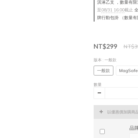
淇淋乙支 ，數量有限
至
08/31 16:00
截止
全
牌行動包掛 （數量
NT$299
NT$3
版本
: 一般款
一般款
MagSaf
數量
以優惠價加購商
品