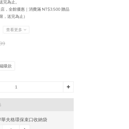
送完為止。
店，全館優惠｜消費滿 NT$3,500 贈品
有限，送完為止）
查看更多
99
e磁吸款
品
牌華夫格環保束口收納袋