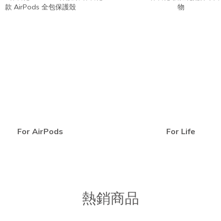
For AirPods
For Life
熱銷商品