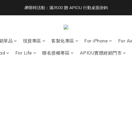
🎁限時活動：滿3500 贈 APIOU 行動桌面掛鉤
2
4
3
5
3
6
單筆滿 NT$1500 即享免運 🚚
1
3
2
4
2
5
:
:
:
0
2
1
3
1
9
4
acbook/iPad + AirPods 任選兩件NT$999
日
時
分
1
0
2
0
8
3
0
1
7
2
單筆滿 NT$1500 即享免運 🚚
0
6
1
銷單品
現貨專區
客製化專區
For iPhone
For A
5
0
4
Pad
For Life
聯名授權專區
APIOU實體經銷門市
3
2
1
0