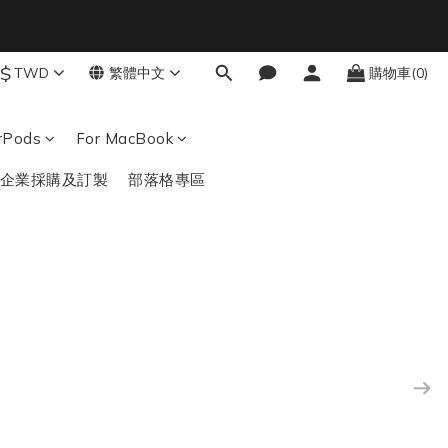
8
7
6
結帳輸入：BTS
$
TWD
繁體中文
購物車(0)
秒
5
4
3
irPods
For MacBook
2
1
企業採購及訂製
部落格專區
0