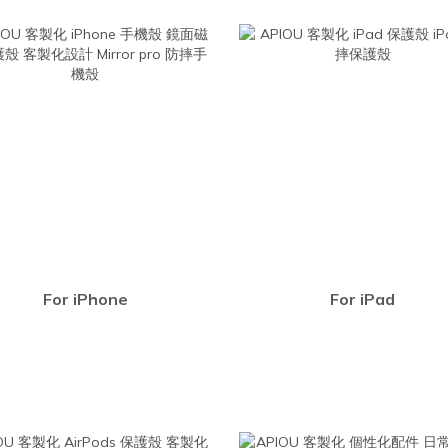
For iPhone
For iPad