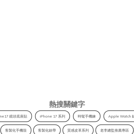
MAGSAFE 配件、APPLE WATC
熱搜關鍵字
one17 鏡頭底座貼
iPhone 17 系列
時髦手機鍊
Apple Watch
客製化手機殼
客製化錶帶
質感皮革系列
老李總監推薦專區