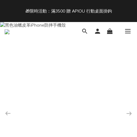
5
6
5
6
5
4
5
4
9
5
4
🎁限時活動：滿3500 贈 APIOU 行動桌面掛鉤
單筆滿 NT$1500 即享免運 🚚
3
4
3
8
4
3
2
3
2
7
3
2
9
1
2
1
6
2
1
8
Back To School ｜Macbook/iPad + AirPods 任選兩件NT$999
:
:
:
0
1
0
5
1
9
0
7
結帳輸入：BTS
日
時
分
秒
0
4
0
8
6
3
7
5
2
6
4
單筆滿 NT$1500 即享免運 🚚
1
5
3
0
4
2
3
1
2
0
1
0