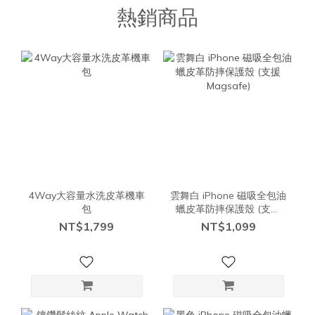
熱銷商品
4Way大容量水洗皮革機車
雲舞白 iPhone 磁吸全包油
包
蠟皮革防摔保護殼 (支援
Magsafe)
NT$1,799
NT$1,099