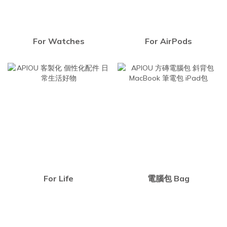
For Watches
For AirPods
For Life
電腦包 Bag