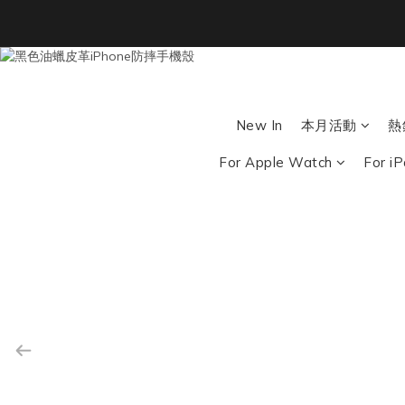
Back To School ｜M
New In
本月活動
熱
For Apple Watch
For i