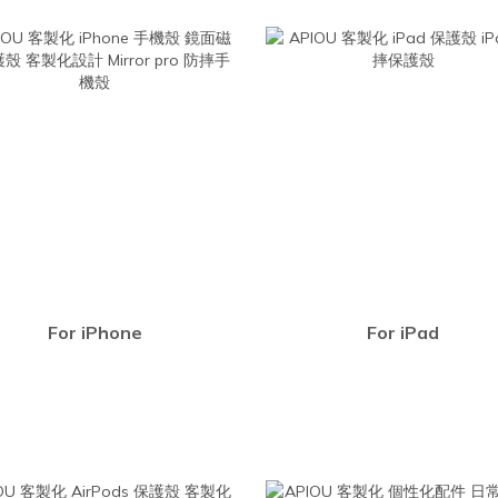
For iPhone
For iPad