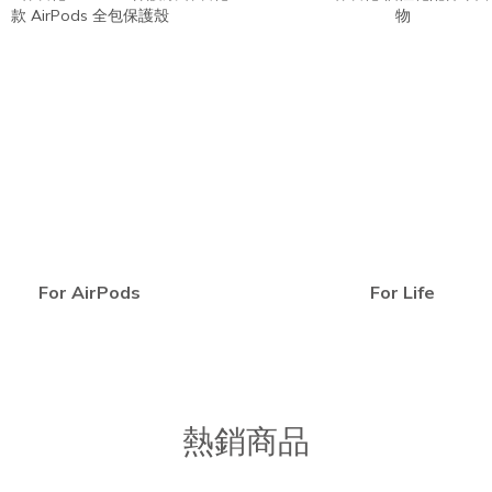
For AirPods
For Life
熱銷商品