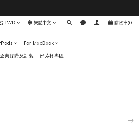
9
8
7
6
$
結帳輸入：BTS
TWD
繁體中文
購物車(0)
秒
5
4
3
irPods
For MacBook
2
1
企業採購及訂製
部落格專區
0