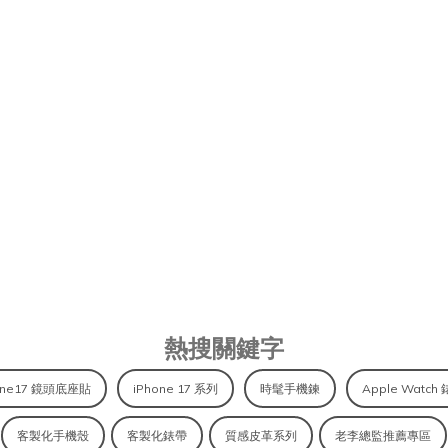
MAGSAFE 配件、APPLE WATC
熱搜關鍵字
one17 鏡頭底座貼
iPhone 17 系列
時髦手機鍊
Apple Watch
客製化手機殼
客製化錶帶
質感皮革系列
老李總監推薦專區