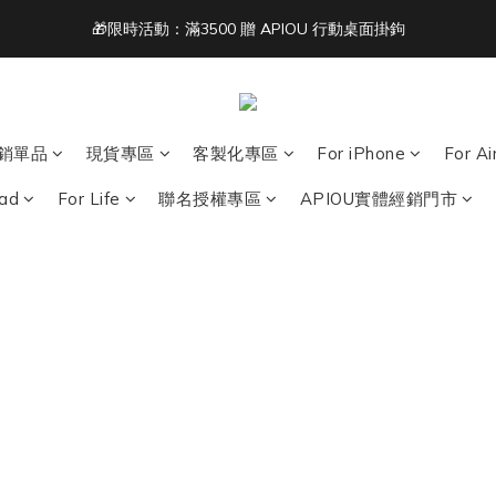
3
5
3
3
8
5
🎁限時活動：滿3500 贈 APIOU 行動桌面掛鉤
2
4
2
2
7
4
單筆滿 NT$1500 即享免運 🚚
1
3
1
9
1
6
3
:
:
:
0
2
0
8
0
5
2
acbook/iPad + AirPods 任選兩件NT$999
日
時
分
1
7
4
1
0
6
3
0
單筆滿 NT$1500 即享免運 🚚
5
2
銷單品
現貨專區
客製化專區
For iPhone
For A
4
1
3
0
Pad
For Life
聯名授權專區
APIOU實體經銷門市
2
1
0