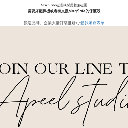
MagSafe磁吸款採用超強磁圈
需要搭配裸機或者有支援MagSafe的保護殼
歡迎品牌、企業大量訂製批發
👉
點我填寫表單