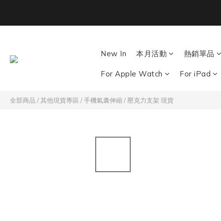
Back To School ｜M
New In
本月活動
熱銷單品
For Apple Watch
For iPad
全部商品
/
其他現貨專區
/
手機氣囊伸縮 / 壓克力支架 現貨