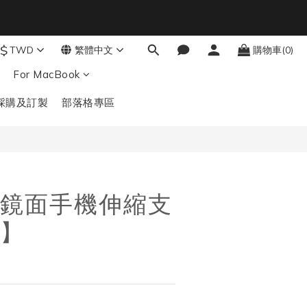
9
結帳輸入：BTS
秒
8
$
TWD
繁體中文
購物車(0)
7
立即購買
6
For MacBook
5
4
採購及訂製
部落格專區
3
2
1
0
鏡面手機伸縮支
】