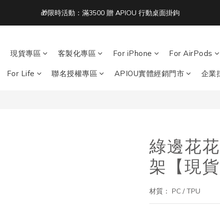
1
1
3
3
2
1
5
單筆滿 NT$1500 即享免運 🚚
:
:
:
0
0
2
2
1
0
4
acbook/iPad + AirPods 任選兩件NT$999
日
時
分
1
1
0
3
0
0
2
單筆滿 NT$1500 即享免運 🚚
1
現貨專區
客製化專區
For iPhone
For AirPods
0
For Life
聯名授權專區
APIOU實體經銷門市
企業
綠邊花花
架【現貨
材質： PC / TPU