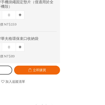
牌手機掛繩固定墊片（僅適用於全
手機殼）
價 NT$159
牌華夫格環保束口收納袋
價 NT$89
立即購買
加入追蹤清單