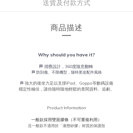
送貨及付款方式
商品描述
Why
should
you have it?
🏁 摺疊設計，360度隨意翻轉
🏁 防刮傷、不限機型，隨時更改配件風格
強大的後坐力足以支撐iPad、Goppo等數碼設備
🏁
穩定性極佳，讓你隨時隨地輕鬆的查閱資料、追劇。
Product Information
一般款採用雙面膠條（不可重複利用）
且一般款不適用於「液態矽膠」材質的保護殼