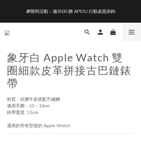
5
5
5
8
5
9
7
4
4
4
7
4
8
6
🎁限時活動：滿3500 贈 APIOU 行動桌面掛鉤
單筆滿 NT$1500 即享免運 🚚
3
3
3
6
3
7
5
2
2
2
5
2
6
4
1
1
1
4
1
5
3
Back To School ｜Macbook/iPad + AirPods 任選兩件NT$999
:
:
:
0
0
0
3
0
4
2
9
結帳輸入：BTS
日
時
分
秒
2
3
1
8
1
2
0
7
象牙白 Apple Watch 雙
0
1
6
單筆滿 NT$1500 即享免運 🚚
0
5
圈細款皮革拼接古巴鏈錶
4
3
帶
2
1
0
材質：頭層牛皮搭配不鏽鋼
適用手圍：10 ~ 16cm
錶帶寬度: 1.5cm
適用於所有型號的 Apple Watch