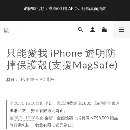
1
2
2
3
3
8
2
8
Back To School ｜Macbook/iPad + AirPods 任選兩件NT$999
單筆滿 NT$1500 即享免運 🚚
:
:
:
0
1
1
2
2
7
1
7
結帳輸入：BTS
日
時
分
秒
0
0
1
1
6
0
6
0
0
5
5
4
4
單筆滿 NT$1500 即享免運 🚚
3
3
2
2
只能愛我 iPhone 透明防
1
1
0
0
摔保護殼(支援MagSafe)
材質：TPU四邊 + PC 背板
至
08/31 16:00
截止
全店，單筆消費滿 $1,500，請你吃全家冰
淇淋乙支 ，數量有限送完為止。
至
08/31 16:00
截止
全店，全館優惠｜消費滿 NT$3,500 贈品
牌行動包掛 （數量有限，送完為止）