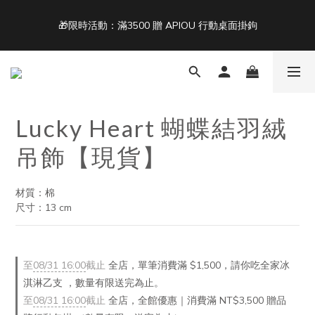
5
7
7
7
5
6
7
4
6
6
6
4
5
6
🎁限時活動：滿3500 贈 APIOU 行動桌面掛鉤
單筆滿 NT$1500 即享免運 🚚
3
5
5
5
3
4
5
2
4
4
4
2
3
4
9
1
3
3
3
1
2
3
8
Back To School ｜Macbook/iPad + AirPods 任選兩件NT$999
:
:
:
0
2
2
2
0
1
2
7
結帳輸入：BTS
日
時
分
秒
1
1
1
0
1
6
0
0
0
0
5
Lucky Heart 蝴蝶結羽絨
4
單筆滿 NT$1500 即享免運 🚚
3
吊飾【現貨】
2
1
0
材質：棉
尺寸：13 cm
至
08/31 16:00
截止
全店，單筆消費滿 $1,500，請你吃全家冰
淇淋乙支 ，數量有限送完為止。
至
08/31 16:00
截止
全店，全館優惠｜消費滿 NT$3,500 贈品