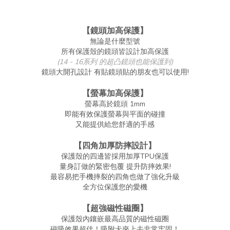
【鏡頭加高保護】
無論是什麼型號
所有保護殼的鏡頭皆設計加高保護
(14 - 16系列 的超凸鏡頭也能保護到)
鏡頭大開孔設計 有貼鏡頭貼的朋友也可以使用!
【螢幕加高保護】
螢幕高於鏡頭 1mm
即能有效保護螢幕與平面的碰撞
又能提供給您舒適的手感
【四角加厚防摔設計】
保護殼的四邊皆採用加厚TPU保護
量身訂做的緊密包覆 提升防摔效果!
最容易把手機摔裂的四角也做了強化升級
全方位保護您的愛機
【超強磁性磁圈】
保護殼內鑲嵌最高品質的磁性磁圈
磁吸效果超佳！吸附卡夾上去非常牢固！