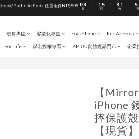
1
3
1
3
單筆滿 NT$1500 即享免運 🚚
單筆滿 NT$1500 即享免運 🚚
0
2
0
2
1
1
0
0
現貨專區
客製化專區
For iPhone
For AirPods
For Life
聯名授權專區
APIOU實體經銷門市
企業
【Mirr
iPhon
摔保護殼 
【現貨】