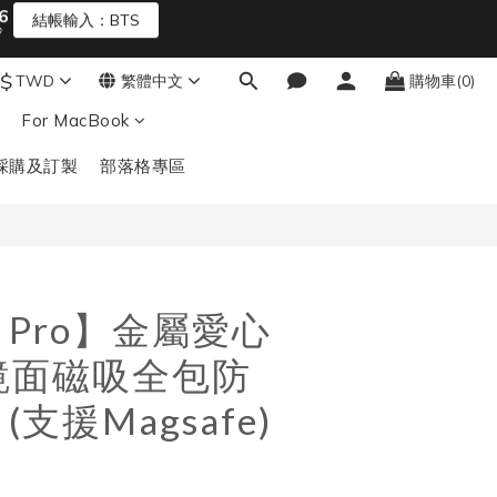
3
2
1
$
TWD
繁體中文
購物車(0)
0
立即購買
For MacBook
採購及訂製
部落格專區
or Pro】金屬愛心
e 鏡面磁吸全包防
(支援Magsafe)