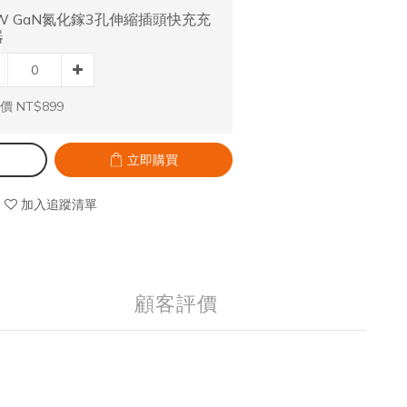
W GaN氮化鎵3孔伸縮插頭快充充
器
價 NT$899
立即購買
加入追蹤清單
顧客評價