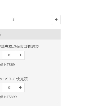
品
牌華夫格環保束口收納袋
價 NT$89
W USB-C 快充頭
價 NT$399