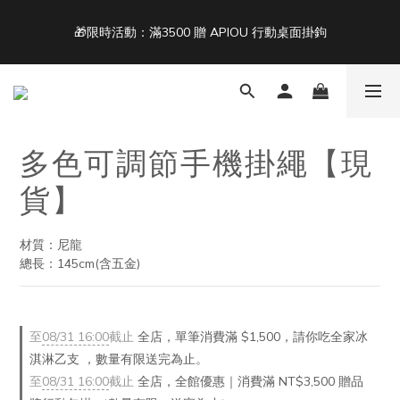
4
7
4
5
5
5
🎁限時活動：滿3500 贈 APIOU 行動桌面掛鉤
單筆滿 NT$1500 即享免運 🚚
3
6
3
4
4
4
2
5
2
3
3
3
9
1
4
1
9
2
2
2
8
Back To School ｜Macbook/iPad + AirPods 任選兩件NT$999
:
:
:
0
3
0
8
1
1
1
7
結帳輸入：BTS
日
時
分
秒
2
7
0
0
0
6
1
6
5
0
5
4
單筆滿 NT$1500 即享免運 🚚
多色可調節手機掛繩【現
4
3
貨】
3
2
2
1
1
0
材質：尼龍
0
總長：145cm(含五金)
至
08/31 16:00
截止
全店，單筆消費滿 $1,500，請你吃全家冰
淇淋乙支 ，數量有限送完為止。
至
08/31 16:00
截止
全店，全館優惠｜消費滿 NT$3,500 贈品