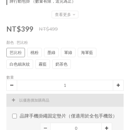
牌行動包掛 （數量有限，送完為止）
查看更多
NT$399
NT$499
顏色
: 芭比粉
芭比粉
桃粉
墨綠
軍綠
海軍藍
白色細灰紋
霧藍
奶茶色
數量
以優惠價加購商品
品牌手機掛繩固定墊片（僅適用於全包手機殼）