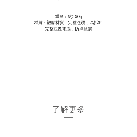
重量：約260g
材質：塑膠材質，完整包覆，
易拆卸.
完整包覆電腦，防摔抗震
- FULL PROTECTION FOR YOUR MACBOOK- specifically
designed a cut-out around the ports that allows you to
access ports effortlessly.- fully vented holes that will ensure
your devices have good heat dissipation and prevent slipery-
Available in all MacBook models: From MacBook Air 11,
MacBook Air 13, MacBook Pro, MacBook Pro Retina,
MacBook New Pro 13'-15', both Touch Bar & Non-Touch Bar.
了解更多