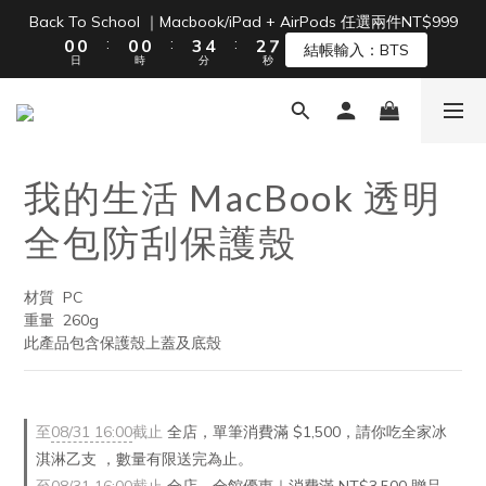
1
1
1
1
4
5
3
8
Back To School ｜Macbook/iPad + AirPods 任選兩件NT$999
單筆滿 NT$1500 即享免運 🚚
:
:
:
0
0
0
0
3
4
2
7
結帳輸入：BTS
日
時
分
秒
2
3
1
6
1
2
0
5
0
1
4
單筆滿 NT$1500 即享免運 🚚
0
3
2
我的生活 MacBook 透明
1
0
全包防刮保護殼
材質  PC
重量  260g
此產品包含保護殼上蓋及底殼
至
08/31 16:00
截止
全店，單筆消費滿 $1,500，請你吃全家冰
淇淋乙支 ，數量有限送完為止。