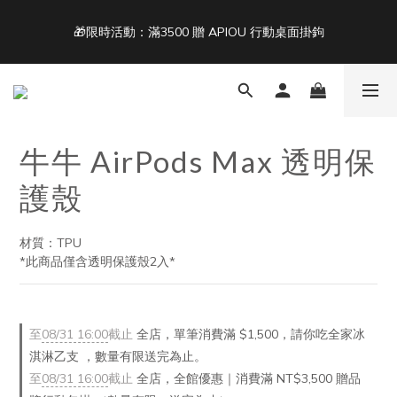
5
7
5
6
7
7
6
8
4
6
4
5
6
6
5
7
🎁限時活動：滿3500 贈 APIOU 行動桌面掛鉤
單筆滿 NT$1500 即享免運 🚚
3
5
3
4
5
5
4
6
2
4
2
3
4
4
3
5
1
3
1
2
3
3
2
4
Back To School ｜Macbook/iPad + AirPods 任選兩件NT$999
:
:
:
0
2
0
1
2
2
1
3
結帳輸入：BTS
日
時
分
秒
1
0
1
1
0
2
0
0
0
1
牛牛 AirPods Max 透明保
0
單筆滿 NT$1500 即享免運 🚚
護殼
材質：TPU 
*此商品僅含透明保護殼2入*
至
08/31 16:00
截止
全店，單筆消費滿 $1,500，請你吃全家冰
淇淋乙支 ，數量有限送完為止。
至
08/31 16:00
截止
全店，全館優惠｜消費滿 NT$3,500 贈品