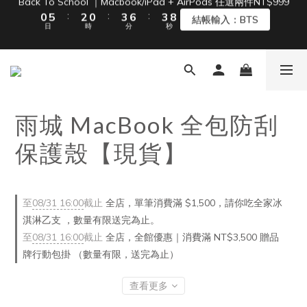
:
:
:
0
5
2
0
3
6
3
8
結帳輸入：BTS
日
時
分
秒
4
1
2
5
2
7
單筆滿 NT$1500 即享免運 🚚
3
0
1
4
1
6
2
0
3
0
5
單筆滿 NT$1500 即享免運 🚚
1
2
4
0
1
3
0
2
1
雨城 MacBook 全包防刮
0
保護殼【現貨】
至
08/31 16:00
截止
全店，單筆消費滿 $1,500，請你吃全家冰
淇淋乙支 ，數量有限送完為止。
至
08/31 16:00
截止
全店，全館優惠｜消費滿 NT$3,500 贈品
牌行動包掛 （數量有限，送完為止）
查看更多