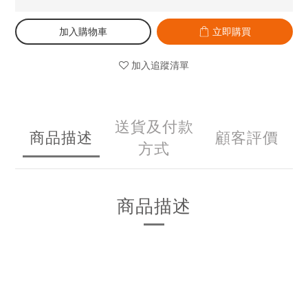
加入購物車
立即購買
加入追蹤清單
送貨及付款
商品描述
顧客評價
方式
商品描述
- FULL PROTECTION FOR YOUR MACBOOK- specifically
designed a cut-out around the ports that allows you to
access ports effortlessly.- fully vented holes that will ensure
your devices have good heat dissipation and prevent slipery-