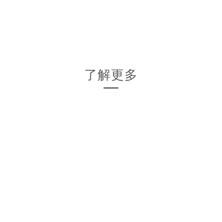
Available in all MacBook models: From MacBook Air 11,
MacBook Air 13, MacBook Pro, MacBook Pro Retina,
MacBook New Pro 13'-15', both Touch Bar & Non-Touch Bar.
了解更多