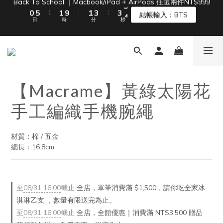
:
:
:
0
5
1
9
1
3
3
4
結帳輸入：BTS
日
時
分
秒
4
0
8
0
2
2
3
單筆滿 NT$1500 即享免運 🚚
3
7
1
1
2
2
6
0
0
1
單筆滿 NT$1500 即享免運 🚚
1
5
0
0
4
3
2
【Macrame】黃綠太陽花
1
0
手工編織手機腕繩
材質：棉 / 五金
總長：16.8cm
至
08/31 16:00
截止
全店，單筆消費滿 $1,500，請你吃全家冰
淇淋乙支 ，數量有限送完為止。
至
08/31 16:00
截止
全店，全館優惠｜消費滿 NT$3,500 贈品