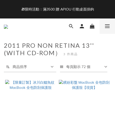
5
5
5
7
8
9
4
4
4
6
7
8
🎁限時活動：滿3500 贈 APIOU 行動桌面掛鉤
單筆滿 NT$1500 即享免運 🚚
3
3
3
5
6
9
7
2
2
2
4
5
8
6
1
1
1
3
4
7
5
Back To School ｜Macbook/iPad + AirPods 任選兩件NT$999
:
:
:
0
0
0
2
3
6
4
9
結帳輸入：BTS
日
時
分
秒
1
2
5
3
8
0
1
4
2
7
2011 PRO NON RETINA 13''
0
3
1
6
單筆滿 NT$1500 即享免運 🚚
(WITH CD-ROM）
2
0
5
3 件商品
1
4
0
3
商品排序
每頁顯示 72 個
2
1
0