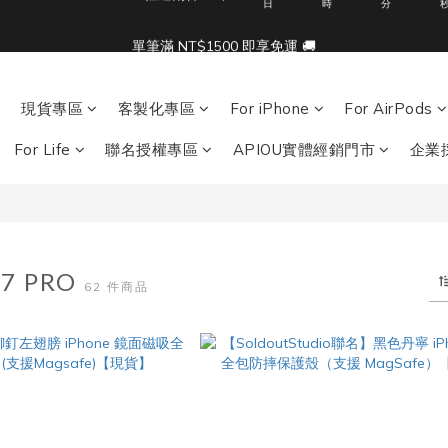
5
6
6
8
5
9
6
單筆滿 NT$1500 即享免運 🚚
單筆滿 NT$1500 即享免運 🚚
4
5
5
7
4
8
5
3
4
4
6
3
7
4
🎁限時活動：滿3500 贈 APIOU 行動桌面掛鉤
2
3
3
5
2
6
3
1
2
2
4
1
5
2
現貨專區
客製化專區
For iPhone
For AirPods
:
:
:
0
1
1
3
0
4
1
acbook/iPad + AirPods 任選兩件NT$999
日
時
分
0
0
2
3
0
For Life
聯名授權專區
APIOU實體經銷門市
企業
1
2
單筆滿 NT$1500 即享免運 🚚
0
1
0
17 PRO
62 件商品