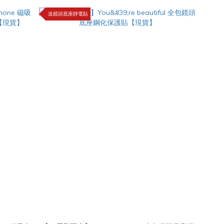
送鏡頭底座靜電貼