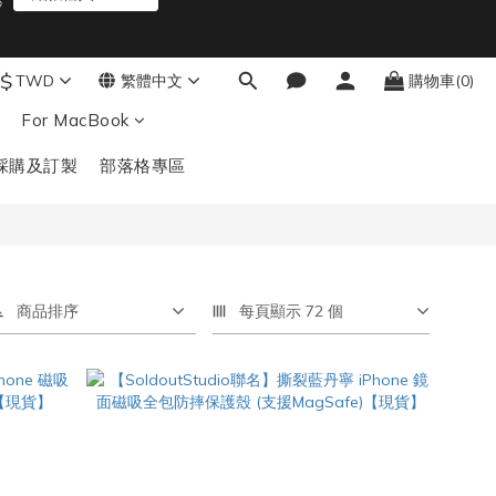
9
$
TWD
繁體中文
購物車(0)
8
7
For MacBook
6
結帳輸入：BTS
秒
5
採購及訂製
部落格專區
4
3
2
1
0
商品排序
每頁顯示 72 個