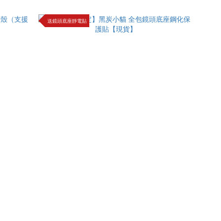
送鏡頭底座靜電貼