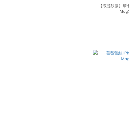
【液態矽膠】摩卡棕
Ma