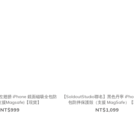
鉚釘左翅膀 iPhone 鏡面磁吸全包防
【SoldoutStudio聯名】黑色丹寧 iPh
支援Magsafe)【現貨】
包防摔保護殼（支援 MagSafe）
NT$999
NT$1,099