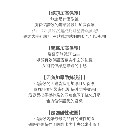
【鏡頭加高保護】
無論是什麼型號
所有保護殼的鏡頭皆設計加高保護
(14 - 17 系列 的超凸鏡頭也能保護到)
鏡頭大開孔設計 有貼鏡頭貼的朋友也可以使用!
【螢幕加高保護】
螢幕高於鏡頭 1mm
即能有效保護螢幕與平面的碰撞
又能提供給您舒適的手感
【四角加厚防摔設計】
保護殼的四邊皆採用加厚TPU保護
量身訂做的緊密包覆 提升防摔效果!
最容易把手機摔裂的四角也做了強化升級
全方位保護您的愛機
【超強磁性磁圈】
保護殼內鑲嵌最高品質的磁性磁圈
磁吸效果超佳！吸附卡夾上去非常牢固！