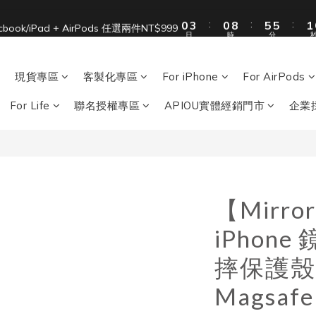
1
4
1
9
6
6
2
:
:
:
0
3
0
8
5
5
1
單筆滿 NT$1500 即享免運 🚚
acbook/iPad + AirPods 任選兩件NT$999
日
時
分
2
7
4
4
0
1
6
3
3
單筆滿 NT$1500 即享免運 🚚
0
5
2
2
現貨專區
客製化專區
For iPhone
For AirPods
4
1
1
3
0
0
For Life
聯名授權專區
APIOU實體經銷門市
企業
2
1
0
【Mirr
iPhon
摔保護殼
Magsa