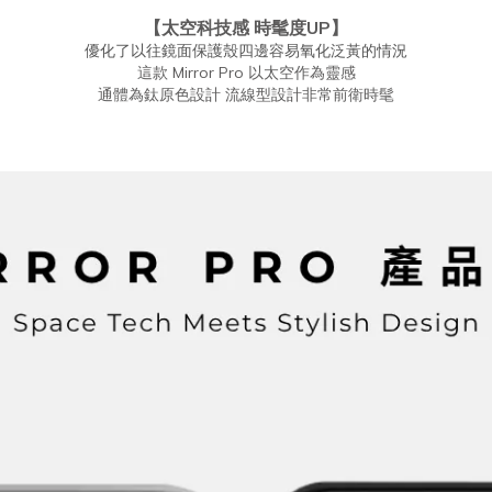
【太空科技感 時髦度UP】
優化了以往鏡面保護殼四邊容易氧化泛黃的情況
這款 Mirror Pro 以太空作為靈感
通體為鈦原色設計 流線型設計非常前衛時髦