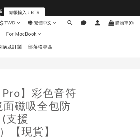
5
4
結帳輸入：BTS
秒
3
2
$
TWD
繁體中文
購物車(0)
立即購買
1
For MacBook
0
採購及訂製
部落格專區
or Pro】彩色音符
e 鏡面磁吸全包防
 (支援
fe）【現貨】