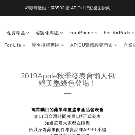
1
4
2
1
4
8
6
單筆滿 NT$1500 即享免運 🚚
:
:
:
0
3
1
0
3
7
5
acbook/iPad + AirPods 任選兩件NT$999
日
時
分
2
0
2
6
4
1
1
5
3
單筆滿 NT$1500 即享免運 🚚
現貨專區
客製化專區
For iPhone
For AirPods
0
0
4
2
3
1
For Life
聯名授權專區
APIOU實體經銷門市
企業
2
0
1
0
2019Apple秋季發表會懶人包
絕美墨綠色登場！
萬眾矚目的蘋果年度盛事產品發表會
於11日台灣時間凌晨1點正式發表
知道凌晨大家都在睡覺
所以身為蘋果配件專賣品牌APEEL小編