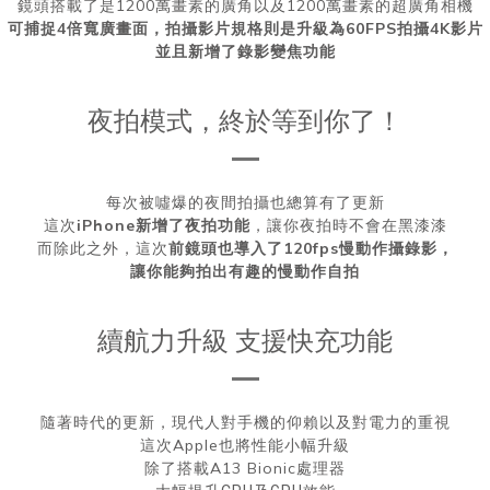
鏡頭搭載了是1200萬畫素的廣角以及1200萬畫素的超廣角相機
可捕捉4倍寬廣畫面，拍攝影片規格則是升級為60FPS拍攝4K影片
並且新增了錄影變焦功能
夜拍模式，終於等到你了！
每次被噓爆的夜間拍攝也總算有了更新
iPhone新增了夜拍功能
這次
，讓你夜拍時不會在黑漆漆
前鏡頭也導入了120fps慢動作攝錄影，
而除此之外，這次
讓你能夠拍出有趣的慢動作自拍
續航力升級 支援快充功能
隨著時代的更新，現代人對手機的仰賴以及對電力的重視
這次Apple也將性能小幅升級
除了搭載A13 Bionic處理器