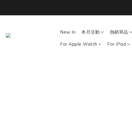
Back To School ｜M
New In
本月活動
熱銷單品
For Apple Watch
For iPad