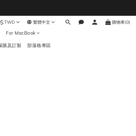
9
8
結帳輸入：BTS
秒
7
$
TWD
繁體中文
購物車(0)
6
For MacBook
5
4
採購及訂製
部落格專區
3
2
1
0