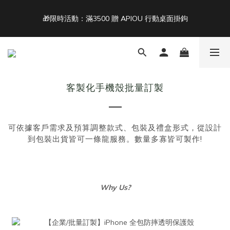
5
8
6
7
8
4
7
5
6
9
9
7
🎁限時活動：滿3500 贈 APIOU 行動桌面掛鉤
單筆滿 NT$1500 即享免運 🚚
3
6
4
5
8
8
6
2
5
3
4
7
9
7
5
1
4
2
3
6
8
6
Back To School ｜Macbook/iPad + AirPods 任選兩件NT$999
4
:
:
:
0
3
1
2
5
7
5
3
結帳輸入：BTS
日
時
分
秒
2
0
1
4
6
4
2
1
0
3
5
3
1
客製化手機殼批量訂製
0
2
4
2
單筆滿 NT$1500 即享免運 🚚
0
1
3
1
0
2
0
1
可依據客戶需求及預算調整款式、包裝及禮盒形式，從設計
0
到包裝出貨皆可一條龍服務。數量多寡皆可製作!
Why Us?