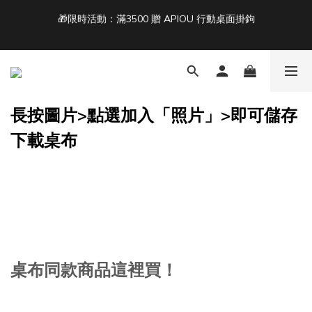
3
3
3
9
5
8
4
2
2
2
8
4
7
3
單筆滿 NT$1500 即享免運 🚚
1
1
1
7
3
6
2
9
Back To School ｜Macbook/iPad + AirPods 任選兩件NT$999
:
:
:
0
0
0
6
2
5
1
8
結帳輸入：BTS
日
時
分
秒
5
1
4
0
7
4
0
3
6
3
2
5
單筆滿 NT$1500 即享免運 🚚
長按圖片>點選加入「照片」>即可儲存
2
1
4
1
0
3
下載桌布
0
2
1
0
桌布同款商品這裡買！