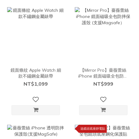
鏡面條紋 Apple Watch 細
【Mirror Pro】薔薇蕾絲
款不鏽鋼金屬錶帶
iPhone 鏡面磁吸全包防摔
保護殼 (支援Magsafe）
NT$1,099
NT$999
送鏡頭底座靜電貼