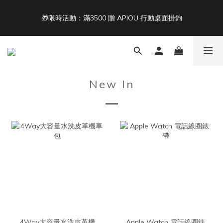
4
5
6
6
8
7
🎁限時活動：滿3500 贈 APIOU 行動桌面掛鉤
單筆滿 NT$1500 即享免運 🚚
3
4
5
5
7
9
6
2
3
4
4
6
8
5
9
1
2
3
3
5
7
4
8
Back To School ｜Macbook/iPad + AirPods 任選兩件NT$999
:
:
:
0
1
2
2
4
6
3
7
結帳輸入：BTS
日
時
分
秒
0
1
1
3
5
2
6
0
0
2
4
1
5
New In
1
3
0
4
單筆滿 NT$1500 即享免運 🚚
0
2
3
1
2
0
1
0
4Way大容量水洗皮革機
Apple Watch 電話線圈錶