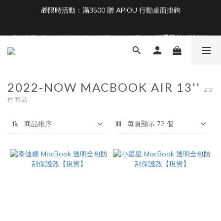
3
6
4
6
7
5
4
3
2
5
3
5
6
4
3
2
單筆滿 NT$1500 即享免運 🚚
1
4
2
4
5
3
2
1
Back To School ｜Macbook/iPad + AirPods 任選兩件NT$999
:
:
:
0
3
1
3
4
2
1
0
結帳輸入：BTS
日
時
分
秒
2
0
2
3
1
0
1
1
2
0
0
0
1
單筆滿 NT$1500 即享免運 🚚
0
2022-NOW MACBOOK AIR 13''
20
件商品
商品排序
每頁顯示 72 個