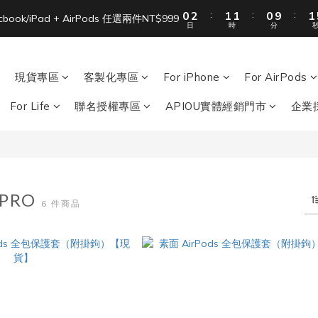
1
3
2
2
1
2
:
:
:
0
2
1
1
0
9
1
單筆滿 NT$1500 即享免運 🚚
acbook/iPad + AirPods 任選兩件NT$999
日
時
分
1
0
0
8
0
0
7
單筆滿 NT$1500 即享免運 🚚
6
現貨專區
客製化專區
For iPhone
For AirPods
5
4
For Life
聯名授權專區
APIOU實體經銷門市
企業
3
2
1
0
 PRO
6 件商品