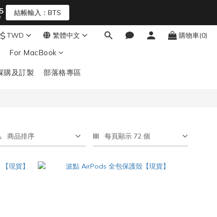
5
4
結帳輸入：BTS
秒
3
2
$
TWD
繁體中文
購物車(0)
1
For MacBook
0
採購及訂製
部落格專區
商品排序
每頁顯示 72 個