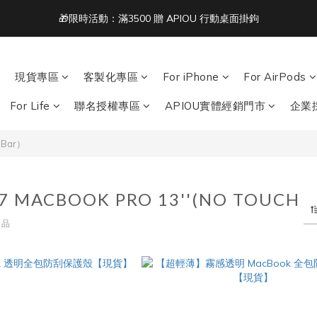
3
6
4
6
5
8
7
🎁限時活動：滿3500 贈 APIOU 行動桌面掛鉤
2
5
3
5
4
7
6
單筆滿 NT$1500 即享免運 🚚
1
4
2
4
3
6
5
:
:
:
0
3
1
3
2
5
4
acbook/iPad + AirPods 任選兩件NT$999
日
時
分
2
0
2
1
4
3
現貨專區
客製化專區
For iPhone
For AirPods
1
1
0
3
2
單筆滿 NT$1500 即享免運 🚚
0
0
2
1
For Life
聯名授權專區
APIOU實體經銷門市
企業
1
0
0
h Bar）
17 MACBOOK PRO 13''(NO TOUCH
商品