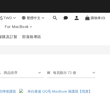
5
4
3
2
$
TWD
繁體中文
購物車(0)
結帳輸入：BTS
秒
1
For MacBook
0
採購及訂製
部落格專區
商品排序
每頁顯示 72 個