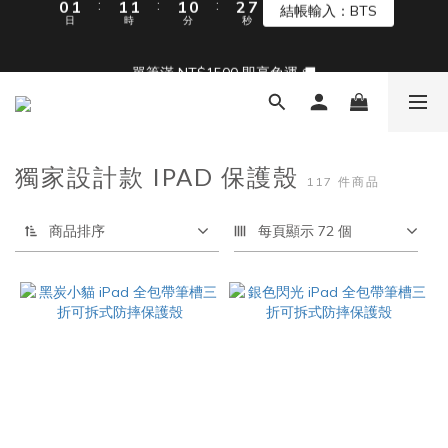
8
9
9
9
9
8
7
8
8
8
8
7
9
單筆滿 NT$1500 即享免運 🚚
單筆滿 NT$1500 即享免運 🚚
6
7
7
7
7
6
8
5
6
6
6
6
5
7
4
5
5
5
5
4
6
🎁限時活動：滿3500 贈 APIOU 行動桌面掛鉤
3
4
4
4
4
3
5
9
2
3
3
3
3
2
4
8
1
2
2
2
2
1
3
7
Back To School ｜Macbook/iPad + AirPods 任選兩件NT$999
獨家設計款 IPAD 保護殼
117 件商品
:
:
:
0
1
1
1
1
0
2
6
結帳輸入：BTS
日
時
分
秒
0
0
0
0
1
5
0
4
商品排序
每頁顯示 72 個
3
單筆滿 NT$1500 即享免運 🚚
2
1
0