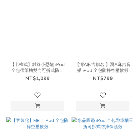
【卡榫式】離線小恐龍 iPad
【灣A麻吉聯名 】灣A麻吉音
全包帶筆槽雙向可拆式防摔
樂 iPad 全包防摔空壓軟殼
保護殼
NT$1,099
NT$799