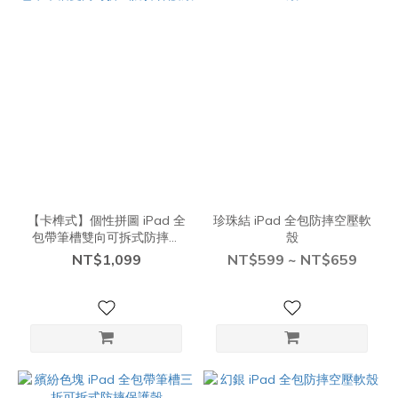
【卡榫式】個性拼圖 iPad 全
珍珠結 iPad 全包防摔空壓軟
包帶筆槽雙向可拆式防摔保
殼
護殼
NT$1,099
NT$599 ~ NT$659