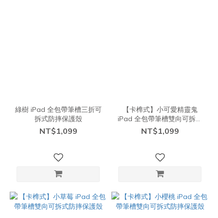
綠樹 iPad 全包帶筆槽三折可
【卡榫式】小可愛精靈鬼
拆式防摔保護殼
iPad 全包帶筆槽雙向可拆式
防摔保護殼
NT$1,099
NT$1,099