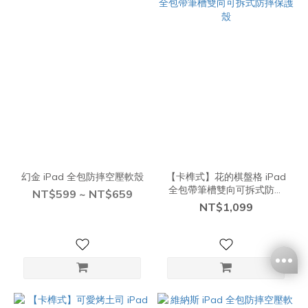
幻金 iPad 全包防摔空壓軟殼
【卡榫式】花的棋盤格 iPad
全包帶筆槽雙向可拆式防摔
NT$599 ~ NT$659
保護殼
NT$1,099