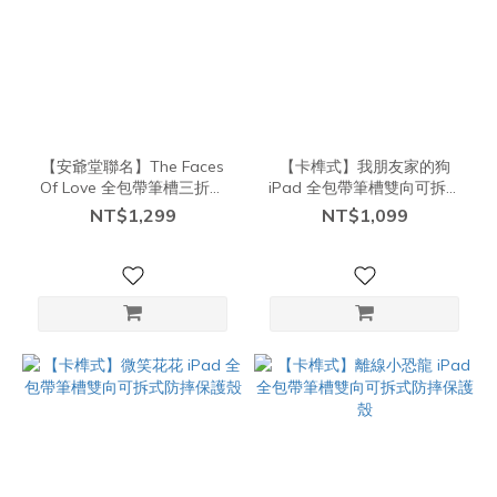
【安爺堂聯名】The Faces
【卡榫式】我朋友家的狗
Of Love 全包帶筆槽三折可
iPad 全包帶筆槽雙向可拆式
拆式防摔保護殼
防摔保護殼
NT$1,299
NT$1,099