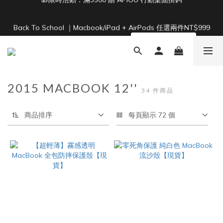
4
1
2
1
8
5
3
4
Back To School ｜Macbook/iPad + AirPods 任選兩件NT$999
3
單筆滿 NT$1500 即享免運 🚚
:
:
:
0
1
0
7
4
2
3
2
結帳輸入：BTS
日
時
分
秒
0
6
3
1
2
1
5
2
0
1
0
4
1
0
單筆滿 NT$1500 即享免運 🚚
3
0
2
2015 MACBOOK 12''
1
34 件商品
0
商品排序
每頁顯示 72 個