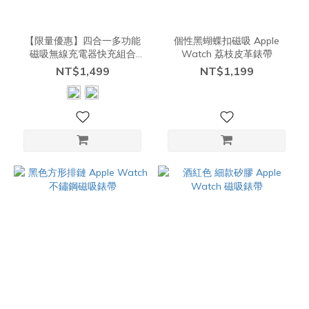
【限量優惠】四合一多功能
個性黑蝴蝶扣磁吸 Apple
磁吸無線充電器快充組合
Watch 荔枝皮革錶帶
（懶人磁吸充電線）
NT$1,499
NT$1,199