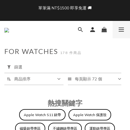
5
6
6
5
9
4
5
5
4
8
9
9
🎁限時活動：滿3500 贈 APIOU 行動桌面掛鉤
單筆滿 NT$1500 即享免運 🚚
3
4
4
3
7
8
8
2
3
3
2
6
7
7
1
2
2
1
5
6
6
Back To School ｜Macbook/iPad + AirPods 任選兩件NT$999
:
:
:
0
1
1
0
4
5
5
9
結帳輸入：BTS
日
時
分
秒
0
0
3
4
4
8
2
3
3
7
FOR WATCHES
1
2
2
6
單筆滿 NT$1500 即享免運 🚚
178 件商品
0
1
1
5
套
0
0
4
用
篩選
3
篩
選
2
商品排序
每頁顯示 72 個
(0/20)
1
0
Apple
熱搜關鍵字
Watch
週邊
Apple Watch S11 錶帶
Apple Watch 保護殼
充
電/
磁吸錶帶專區
不鏽鋼錶帶專區
運動錶帶專區