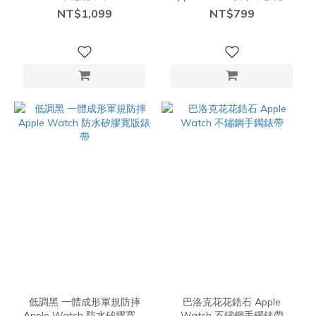
錶帶
NT$1,099
NT$799
低調黑 一體成形軍規防摔
巴洛克花花鋯石 Apple
Apple Watch 防水矽膠寬版
Watch 不鏽鋼手鐲錶帶