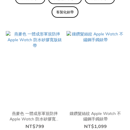
收
納
客製化錶帶
週
邊
(10)
Apple
Watch
保護
殼/鋼
化膜
(6)
Apple
Watch
錶帶
(158)
燕麥色 一體成形軍規防摔
鑲鑽髮絲紋 Apple Watch 不
Apple Watch 防水矽膠寬版
鏽鋼手鐲錶帶
錶帶
NT$799
NT$1,099