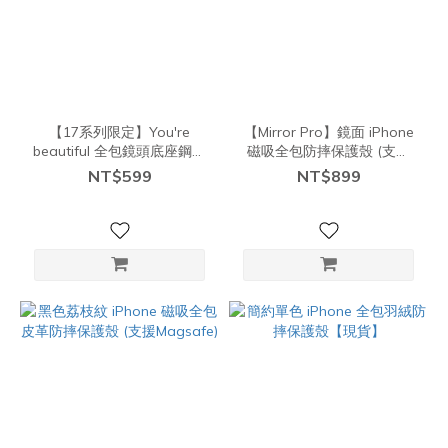
【17系列限定】You're
【Mirror Pro】鏡面 iPhone
beautiful 全包鏡頭底座鋼化
磁吸全包防摔保護殼 (支援
保護貼【現貨】
Magsafe)
NT$599
NT$899