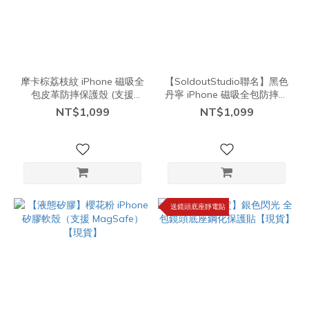
摩卡棕荔枝紋 iPhone 磁吸全
【SoldoutStudio聯名】黑色
包皮革防摔保護殼 (支援
丹寧 iPhone 磁吸全包防摔保
Magsafe)【現貨】
護殼（支援 MagSafe）【現
NT$1,099
NT$1,099
貨】
送鏡頭底座靜電貼