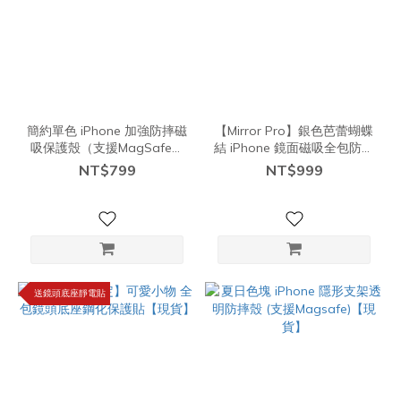
簡約單色 iPhone 加強防摔磁
【Mirror Pro】銀色芭蕾蝴蝶
吸保護殼（支援MagSafe）
結 iPhone 鏡面磁吸全包防摔
【現貨】
保護殼 (支援Magsafe)【現
NT$799
NT$999
貨】
送鏡頭底座靜電貼