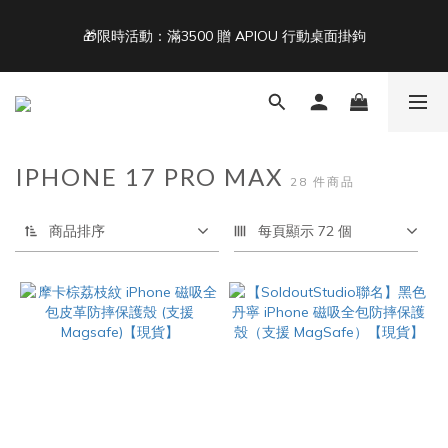
5
5
5
9
5
9
7
4
4
4
8
9
4
8
6
🎁限時活動：滿3500 贈 APIOU 行動桌面掛鉤
單筆滿 NT$1500 即享免運 🚚
3
3
3
7
8
3
7
5
2
2
2
6
7
2
6
4
1
1
1
5
6
1
5
3
Back To School ｜Macbook/iPad + AirPods 任選兩件NT$999
:
:
:
0
0
0
4
5
0
4
2
結帳輸入：BTS
日
時
分
秒
3
4
3
1
2
3
2
0
IPHONE 17 PRO MAX
1
2
1
單筆滿 NT$1500 即享免運 🚚
28 件商品
0
1
0
0
商品排序
每頁顯示 72 個